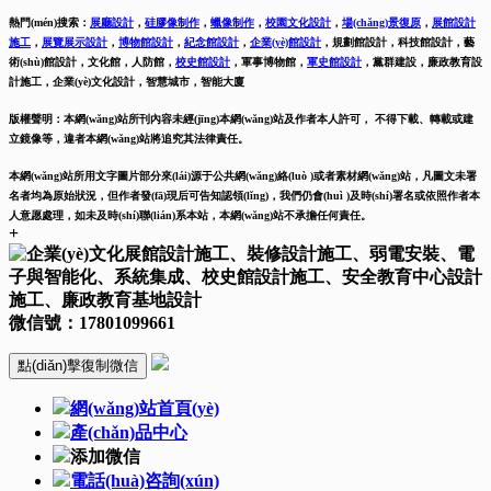
熱門(mén)搜索：
展廳設計
，
硅膠像制作
，
蠟像制作
，
校園文化設計
，
場(chǎng)景復原
，
展館設計
施工
，
展覽展示設計
，
博物館設計
，
紀念館設計
，
企業(yè)館設計
，
規劃館設計，科技館設計，藝
術(shù)館設計，文化館，人防館，
校史館設計
，
軍事博物館，
軍史館設計
，
黨群建設，廉政教育設
計施工，
企業(yè)文化設計，智慧城市，智能大廈
版權聲明：本網(wǎng)站所刊內容未經(jīng)本網(wǎng)站及作者本人許可， 不得下載、轉載或建
立鏡像等，違者本網(wǎng)站將追究其法律責任。
本網(wǎng)站所用文字圖片部分來(lái)源于公共網(wǎng)絡(luò )或者素材網(wǎng)站，凡圖文未署
名者均為原始狀況，但作者發(fā)現后可告知認領(lǐng)，我們仍會(huì )及時(shí)署名或依照作者本
人意愿處理，如未及時(shí)聯(lián)系本站，本網(wǎng)站不承擔任何責任。
+
微信號：
17801099661
點(diǎn)擊復制微信
網(wǎng)站首頁(yè)
產(chǎn)品中心
添加微信
電話(huà)咨詢(xún)