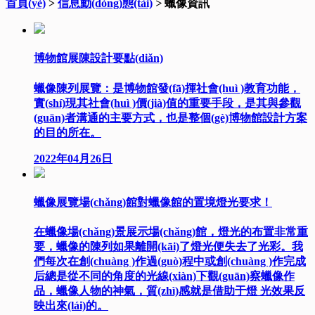
首頁(yè)
>
信息動(dòng)態(tài)
>
蠟像資訊
博物館展陳設計要點(diǎn)
蠟像陳列展覽：是博物館發(fā)揮社會(huì )教育功能，
實(shí)現其社會(huì )價(jià)值的重要手段，是其與參觀
(guān)者溝通的主要方式，也是整個(gè)博物館設計方案
的目的所在。
2022年04月26日
蠟像展覽場(chǎng)館對蠟像館的置境燈光要求！
在蠟像場(chǎng)景展示場(chǎng)館，燈光的布置非常重
要，蠟像的陳列如果離開(kāi)了燈光便失去了光彩。我
們每次在創(chuàng )作過(guò)程中或創(chuàng )作完成
后總是從不同的角度的光線(xiàn)下觀(guān)察蠟像作
品，蠟像人物的神氣，質(zhì)感就是借助于燈 光效果反
映出來(lái)的。