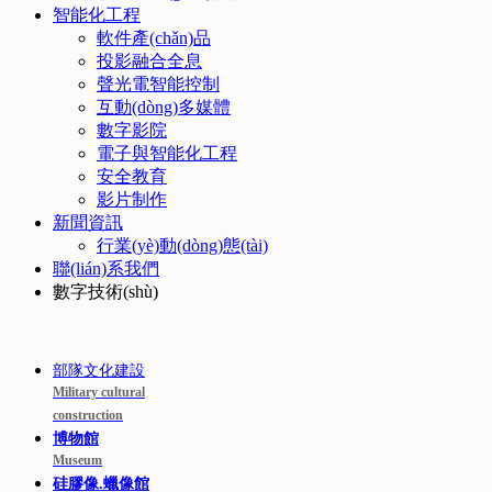
智能化工程
軟件產(chǎn)品
投影融合全息
聲光電智能控制
互動(dòng)多媒體
數字影院
電子與智能化工程
安全教育
影片制作
新聞資訊
行業(yè)動(dòng)態(tài)
聯(lián)系我們
數字技術(shù)
部隊文化建設
Military cultural
construction
博物館
Museum
硅膠像.蠟像館