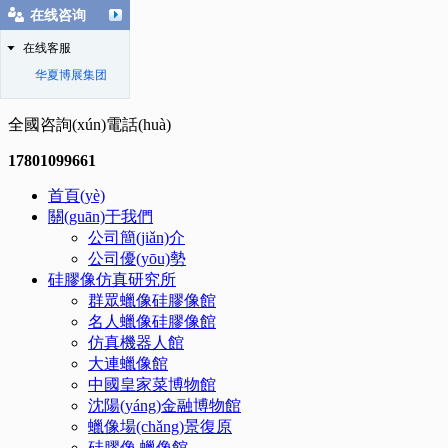
在线咨询
在线客服
华夏博展集团
全國咨詢(xún)電話(huà)
17801099661
首頁(yè)
關(guān)于我們
公司簡(jiǎn)介
公司優(yōu)勢
硅膠像仿真研究所
群眾蠟像硅膠像館
名人蠟像硅膠像館
仿真機器人館
大連蠟像館
中國皇家菜博物館
沈陽(yáng)金融博物館
蠟像場(chǎng)景復原
硅膠像.蠟像館