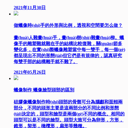
2021年11月30日
做蠟像時(shí)手的外形與比例，透視和空間要怎么做？
畫(huà)人難畫(huà)手，畫(huà)樹(shù)難畫(huà)柳。蠟
像手的雕塑難就難在手的結構比較復雜，關(guān)節多
變化多，在實(shí)際蠟像雕塑當中每一雙手，每一個(gè)
都呈現出不同的形態(tài)但它們是有規律的，認真研究
每雙手部的結構雕手就不難了。
2021年05月26日
蠟像制作 蠟像臉型頭部的區別
硅膠像蠟像制作時(shí)頭部的骨骼可分為腦顱和面頰兩
部分，不同的頭形主要是這兩部分的不同比例和形態
(tài)決定的，頭型和臉型是兩個(gè)不同的概念。相同的
頭型可以是不同的臉型。頭型大致可分為卵形，方形，
錐形，契形，橄欖形，扁形等幾種。