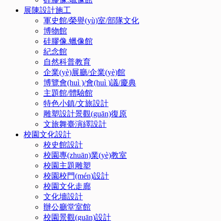
展陳設計施工
軍史館/榮譽(yù)室/部隊文化
博物館
硅膠像.蠟像館
紀念館
自然科普教育
企業(yè)展廳/企業(yè)館
博覽會(huì )/會(huì )議/慶典
主題館/體驗館
特色小鎮/文旅設計
雕塑設計景觀(guān)復原
文旅舞臺演繹設計
校園文化設計
校史館設計
校園專(zhuān)業(yè)教室
校園主題雕塑
校園校門(mén)設計
校園文化走廊
文化墻設計
辦公廳堂室館
校園景觀(guān)設計