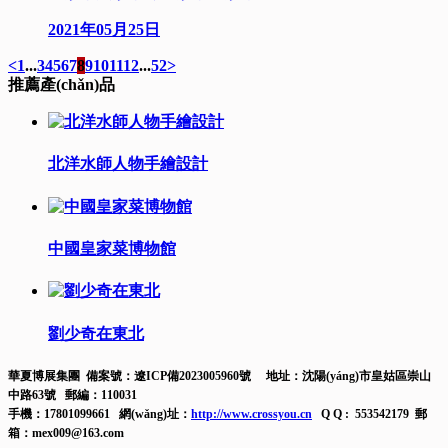
2021年05月25日
<
1
...
3
4
5
6
7
8
9
10
11
12
...
52
>
推薦產(chǎn)品
北洋水師人物手繪設計
中國皇家菜博物館
劉少奇在東北
華夏博展集團 備案號：
遼ICP備2023005960號
地址：沈陽(yáng)市皇姑區崇山
中路63號 郵編：110031
手機：17801099661 網(wǎng)址：
http://www.crossyou.cn
Q Q : 553542179 郵
箱：mex009@163.com