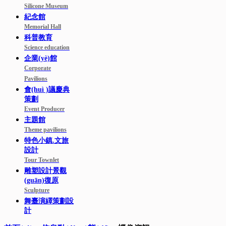
Silicone Museum
紀念館
Memorial Hall
科普教育
Science education
企業(yè)館
Corporate
Pavilions
會(huì )議慶典
策劃
Event Producer
主題館
Theme pavilions
特色小鎮.文旅
設計
Tour Townlet
雕塑設計景觀
(guān)復原
Sculpture
舞臺演繹策劃設
計