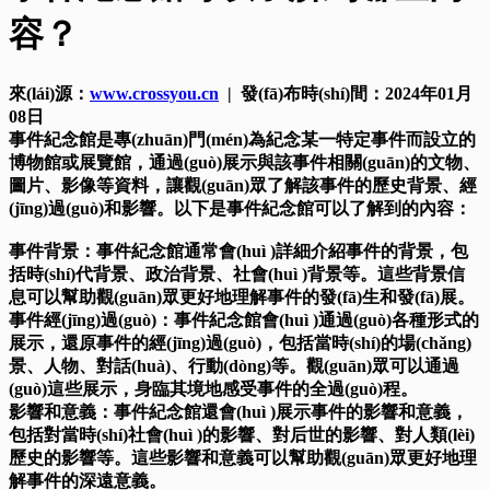
容？
來(lái)源：
www.crossyou.cn
| 發(fā)布時(shí)間：2024年01月
08日
事件紀念館是專(zhuān)門(mén)為紀念某一特定事件而設立的
博物館或展覽館，通過(guò)展示與該事件相關(guān)的文物、
圖片、影像等資料，讓觀(guān)眾了解該事件的歷史背景、經
(jīng)過(guò)和影響。以下是事件紀念館可以了解到的內容：
事件背景：事件紀念館通常會(huì )詳細介紹事件的背景，包
括時(shí)代背景、政治背景、社會(huì )背景等。這些背景信
息可以幫助觀(guān)眾更好地理解事件的發(fā)生和發(fā)展。
事件經(jīng)過(guò)：事件紀念館會(huì )通過(guò)各種形式的
展示，還原事件的經(jīng)過(guò)，包括當時(shí)的場(chǎng)
景、人物、對話(huà)、行動(dòng)等。觀(guān)眾可以通過
(guò)這些展示，身臨其境地感受事件的全過(guò)程。
影響和意義：事件紀念館還會(huì )展示事件的影響和意義，
包括對當時(shí)社會(huì )的影響、對后世的影響、對人類(lèi)
歷史的影響等。這些影響和意義可以幫助觀(guān)眾更好地理
解事件的深遠意義。