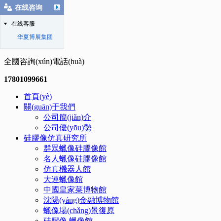
在线咨询
在线客服
华夏博展集团
全國咨詢(xún)電話(huà)
17801099661
首頁(yè)
關(guān)于我們
公司簡(jiǎn)介
公司優(yōu)勢
硅膠像仿真研究所
群眾蠟像硅膠像館
名人蠟像硅膠像館
仿真機器人館
大連蠟像館
中國皇家菜博物館
沈陽(yáng)金融博物館
蠟像場(chǎng)景復原
硅膠像.蠟像館