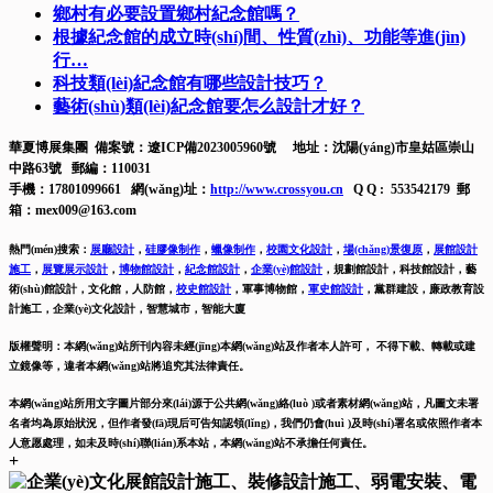
鄉村有必要設置鄉村紀念館嗎？
根據紀念館的成立時(shí)間、性質(zhì)、功能等進(jìn)
行…
科技類(lèi)紀念館有哪些設計技巧？
藝術(shù)類(lèi)紀念館要怎么設計才好？
華夏博展集團 備案號：
遼ICP備2023005960號
地址：沈陽(yáng)市皇姑區崇山
中路63號 郵編：110031
手機：17801099661 網(wǎng)址：
http://www.crossyou.cn
Q Q : 553542179 郵
箱：mex009@163.com
熱門(mén)搜索：
展廳設計
，
硅膠像制作
，
蠟像制作
，
校園文化設計
，
場(chǎng)景復原
，
展館設計
施工
，
展覽展示設計
，
博物館設計
，
紀念館設計
，
企業(yè)館設計
，
規劃館設計，科技館設計，藝
術(shù)館設計，文化館，人防館，
校史館設計
，
軍事博物館，
軍史館設計
，
黨群建設，廉政教育設
計施工，
企業(yè)文化設計，智慧城市，智能大廈
版權聲明：本網(wǎng)站所刊內容未經(jīng)本網(wǎng)站及作者本人許可， 不得下載、轉載或建
立鏡像等，違者本網(wǎng)站將追究其法律責任。
本網(wǎng)站所用文字圖片部分來(lái)源于公共網(wǎng)絡(luò )或者素材網(wǎng)站，凡圖文未署
名者均為原始狀況，但作者發(fā)現后可告知認領(lǐng)，我們仍會(huì )及時(shí)署名或依照作者本
人意愿處理，如未及時(shí)聯(lián)系本站，本網(wǎng)站不承擔任何責任。
+