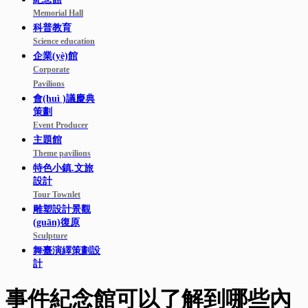
Memorial Hall
科普教育
Science education
企業(yè)館
Corporate
Pavilions
會(huì )議慶典
策劃
Event Producer
主題館
Theme pavilions
特色小鎮.文旅
設計
Tour Townlet
雕塑設計景觀
(guān)復原
Sculpture
舞臺演繹策劃設
計
事件紀念館可以了解到哪些內