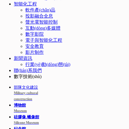
智能化工程
軟件產(chǎn)品
投影融合全息
聲光電智能控制
互動(dòng)多媒體
數字影院
電子與智能化工程
安全教育
影片制作
新聞資訊
行業(yè)動(dòng)態(tài)
聯(lián)系我們
數字技術(shù)
部隊文化建設
Military cultural
construction
博物館
Museum
硅膠像.蠟像館
Silicone Museum
紀念館