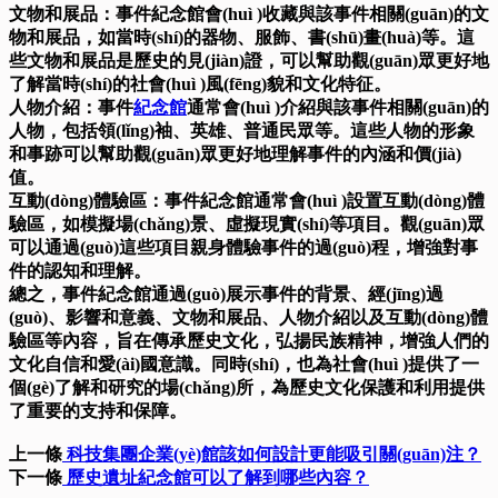
文物和展品：事件紀念館會(huì )收藏與該事件相關(guān)的文
物和展品，如當時(shí)的器物、服飾、書(shū)畫(huà)等。這
些文物和展品是歷史的見(jiàn)證，可以幫助觀(guān)眾更好地
了解當時(shí)的社會(huì )風(fēng)貌和文化特征。
人物介紹：事件
紀念館
通常會(huì )介紹與該事件相關(guān)的
人物，包括領(lǐng)袖、英雄、普通民眾等。這些人物的形象
和事跡可以幫助觀(guān)眾更好地理解事件的內涵和價(jià)
值。
互動(dòng)體驗區：事件紀念館通常會(huì )設置互動(dòng)體
驗區，如模擬場(chǎng)景、虛擬現實(shí)等項目。觀(guān)眾
可以通過(guò)這些項目親身體驗事件的過(guò)程，增強對事
件的認知和理解。
總之，事件紀念館通過(guò)展示事件的背景、經(jīng)過
(guò)、影響和意義、文物和展品、人物介紹以及互動(dòng)體
驗區等內容，旨在傳承歷史文化，弘揚民族精神，增強人們的
文化自信和愛(ài)國意識。同時(shí)，也為社會(huì )提供了一
個(gè)了解和研究的場(chǎng)所，為歷史文化保護和利用提供
了重要的支持和保障。
上一條
科技集團企業(yè)館該如何設計更能吸引關(guān)注？
下一條
歷史遺址紀念館可以了解到哪些內容？