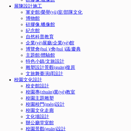
展陳設計施工
軍史館/榮譽(yù)室/部隊文化
博物館
硅膠像.蠟像館
紀念館
自然科普教育
企業(yè)展廳/企業(yè)館
博覽會(huì )/會(huì )議/慶典
主題館/體驗館
特色小鎮/文旅設計
雕塑設計景觀(guān)復原
文旅舞臺演繹設計
校園文化設計
校史館設計
校園專(zhuān)業(yè)教室
校園主題雕塑
校園校門(mén)設計
校園文化走廊
文化墻設計
辦公廳堂室館
校園景觀(guān)設計