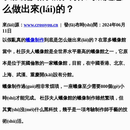
么做出來(lái)的？
來(lái)源：
www.crossyou.cn
| 發(fā)布時(shí)間：2024年06月
11日
以假亂真的
蠟像制作
到底是怎么做出來(lái)的？在眾多蠟像館
當中，杜莎夫人蠟像館是全世界水平最高的蠟像館之一，它原
本是位于英國倫敦的一家蠟像館，目前，在中國香港、北京、
上海、武漢、重慶開(kāi)設有分館。
蠟像制作過(guò)程非常煩瑣，一座蠟像至少需要800個(gè)小
時(shí)才能完成。 杜莎夫人蠟像館的蠟像制作雖然繁瑣，但
其實(shí)沒(méi)什么黑科技，幾乎是一項考驗制作師手藝的技
術(shù)活。