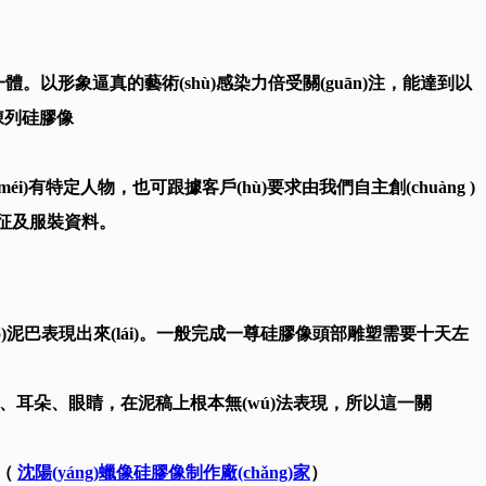
體。以形象逼真的藝術(shù)感染力倍受關(guān)注，能達到以
i)陳列硅膠像
éi)有特定人物，也可跟據客戶(hù)要求由我們自主創(chuàng )
性格特征及服裝資料。
uò)泥巴表現出來(lái)。一般完成一尊硅膠像頭部雕塑需要十天左
耳朵、眼睛，在泥稿上根本無(wú)法表現，所以這一關
。（
沈陽(yáng)蠟像硅膠像制作廠(chǎng)家
）