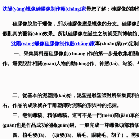
沈陽(yáng)蠟像硅膠像制作廠(chǎng)家
帶您了解：硅膠像的制作
硅膠像脫胎于蠟像，所以硅膠像應是蠟像的分支。硅膠像是一門(m
假亂真的藝術(shù)效果。所以硅膠像在誕生之初就受到博物館、展覽
沈陽(yáng)蠟像硅膠像制作廠(chǎng)家
專(zhuān)業(yè
一、采集資料是硅膠像創(chuàng )作的第一步是收集相關(gu
作。還要設計相關(guān)人物的動(dòng)作、神態(tài)
二、從基本的泥塑開(kāi)始，泥塑是雕塑師對所采集資料的
右。作品的成敗就在于雕塑師對泥稿的形與神的把握。
三、
翻制蠟稿、精修蠟稿。這可不是一門(mén)簡(jiǎn)單
(guān)也是作品成功的關(guān)鍵。一般完成一尊蠟像頭部精修需
四、植毛發(fā)、（頭發(fā)、眉毛、眼睫毛