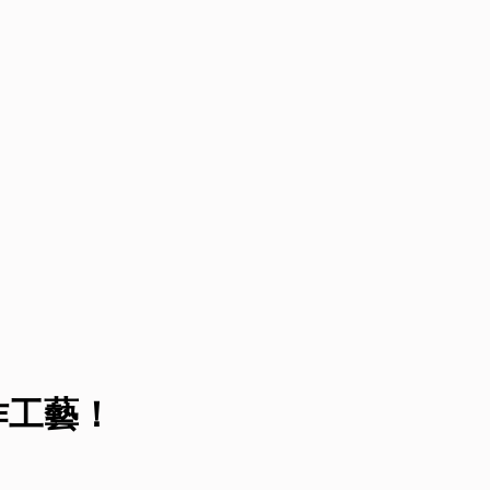
藝！