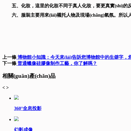
五、化妝，這里的化妝不同于真人化妝，要更真實(shí)的反映人物
六、服裝主要用來(lái)襯托人物及現場(chǎng)氣氛。所
上一條
博物館小知識：今天來(lái)告訴您博物館中的生僻字，
下一條
普通蠟像硅膠像制作工藝，你了解嗎？
相關(guān)產(chǎn)品
<
>
360°全息投影
幻影成像