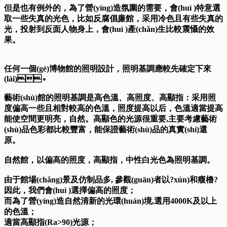
但是也有例外的，為了營(yíng)造氛圍的需要，會(huì )特意選
取一些失真的光色，比如反腐倡廉館，采用冷色且有些失真的
光，投射到反面人物身上，會(huì )產(chǎn)生比較震懾的效
果。
任何一個(gè)博物館的照明設計，照明基調應較先確定下來
(lái)。
藝術(shù)館的照明基調是高色溫、高照度、高顯指：采用照
度偏高一些且相對較高的色溫，照度提高以后，色溫適當提高
能使空間更明亮，自然。高顯色的光源很重要,主要考慮藝術
(shù)品色彩都比較豐富，能保證藝術(shù)品的真實(shí)還
原。
自然館，以偏高的照度，高顯指，中性白光色為照明基調。
由于館場(chǎng)景及仿制品多, 參觀(guān)者以?xún)和癁橹?
因此，我們會(huì )選擇偏高的照度；
而為了營(yíng)造自然清新的光環(huán)境,選用4000K及以上
的色溫；
適當高顯指(Ra>90)光源；