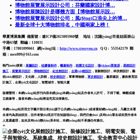
博物館展覽展示設計公司：芬蘭國家設計博…
博物館展陳設計是哪幾方面【博物館展示設…
博物館展覽展示設計公司：風(fēng)口浪尖上的博…
最新全球十大博物館排名，中國兩家上榜！
華夏博展集團 備案號：
遼ICP備2023005960號
地址：沈陽(yáng)市皇姑區崇山
中路63號 郵編：110031
手機：17801099661 網(wǎng)址：
http://www.crossyou.cn
Q Q : 553542179 郵
箱：mex009@163.com
熱門(mén)搜索：
展廳設計
，
硅膠像制作
，
蠟像制作
，
校園文化設計
，
場(chǎng)景復原
，
展館設計
施工
，
展覽展示設計
，
博物館設計
，
紀念館設計
，
企業(yè)館設計
，
規劃館設計，科技館設計，藝
術(shù)館設計，文化館，人防館，
校史館設計
，
軍事博物館，
軍史館設計
，
黨群建設，廉政教育設
計施工，
企業(yè)文化設計，智慧城市，智能大廈
版權聲明：本網(wǎng)站所刊內容未經(jīng)本網(wǎng)站及作者本人許可， 不得下載、轉載或建
立鏡像等，違者本網(wǎng)站將追究其法律責任。
本網(wǎng)站所用文字圖片部分來(lái)源于公共網(wǎng)絡(luò )或者素材網(wǎng)站，凡圖文未署
名者均為原始狀況，但作者發(fā)現后可告知認領(lǐng)，我們仍會(huì )及時(shí)署名或依照作者本
人意愿處理，如未及時(shí)聯(lián)系本站，本網(wǎng)站不承擔任何責任。
+