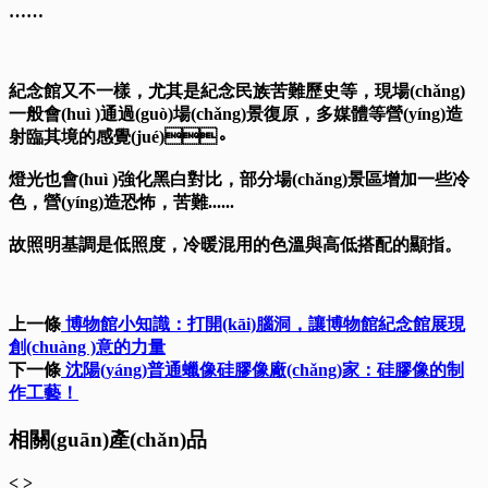
……
紀念館又不一樣，尤其是紀念民族苦難歷史等，現場(chǎng)
一般會(huì )通過(guò)場(chǎng)景復原，多媒體等營(yíng)造
射臨其境的感覺(jué)。
燈光也會(huì )強化黑白對比，部分場(chǎng)景區增加一些冷
色，營(yíng)造恐怖，苦難......
故照明基調是低照度，冷暖混用的色溫與高低搭配的顯指。
上一條
博物館小知識：打開(kāi)腦洞，讓博物館紀念館展現
創(chuàng )意的力量
下一條
沈陽(yáng)普通蠟像硅膠像廠(chǎng)家：硅膠像的制
作工藝！
相關(guān)產(chǎn)品
<
>