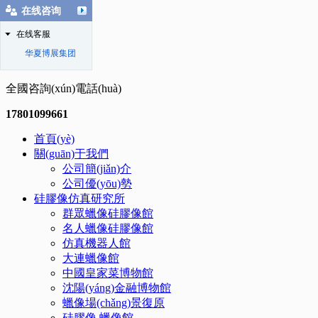
在线咨询
在线客服
华夏博展集团
全國咨詢(xún)電話(huà)
17801099661
首頁(yè)
關(guān)于我們
公司簡(jiǎn)介
公司優(yōu)勢
硅膠像仿真研究所
群眾蠟像硅膠像館
名人蠟像硅膠像館
仿真機器人館
大連蠟像館
中國皇家菜博物館
沈陽(yáng)金融博物館
蠟像場(chǎng)景復原
硅膠像.蠟像館