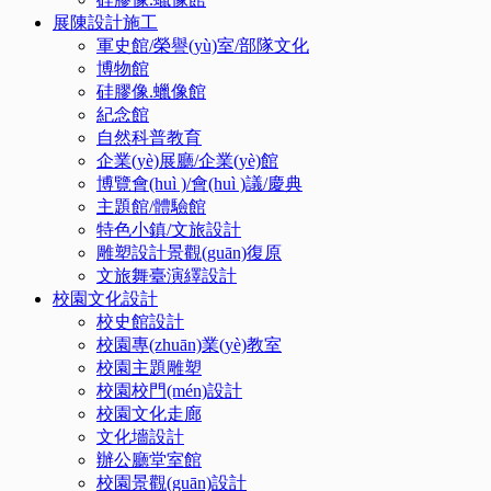
展陳設計施工
軍史館/榮譽(yù)室/部隊文化
博物館
硅膠像.蠟像館
紀念館
自然科普教育
企業(yè)展廳/企業(yè)館
博覽會(huì )/會(huì )議/慶典
主題館/體驗館
特色小鎮/文旅設計
雕塑設計景觀(guān)復原
文旅舞臺演繹設計
校園文化設計
校史館設計
校園專(zhuān)業(yè)教室
校園主題雕塑
校園校門(mén)設計
校園文化走廊
文化墻設計
辦公廳堂室館
校園景觀(guān)設計