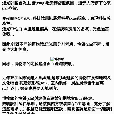
燈光以暖色為主,營(yíng)造安靜舒服氛圍，適于人們靜下心來
(lái)欣賞。
科技館應以展示科學(xué)現象，表現科技感
博物館陳列公司
提示：
為主。
燈光中性白,照度適度偏高，在強調科技感的區域，光色適當
偏藍…
因此,針對不同的博物館,燈光應分別考慮。性質(zhì)不同，燈
光也大相徑庭。
同樣，博物館的定位也會(huì )影響照明。
近年來(lái),博物館大量興建,越來(lái)越多的博物館強調地域及
文化特色,其建筑形態(tài)，室內裝修，展品展示也千差萬
(wàn)別，燈光也需要因地制宜。
博物館的性質(zhì)與定位在建館初期就會(huì )確定。
照明設計師在早期，應該與館方或者業(yè)主溝通，充分了解
這些需求，并根據它確定照明基調，照明基調是后面一切照明