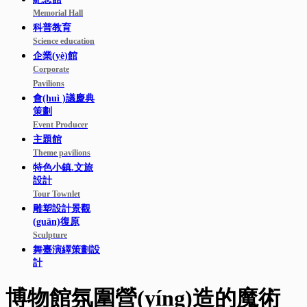
Memorial Hall
科普教育
Science education
企業(yè)館
Corporate
Pavilions
會(huì )議慶典
策劃
Event Producer
主題館
Theme pavilions
特色小鎮.文旅
設計
Tour Townlet
雕塑設計景觀
(guān)復原
Sculpture
舞臺演繹策劃設
計
博物館氛圍營(yíng)造的魔術