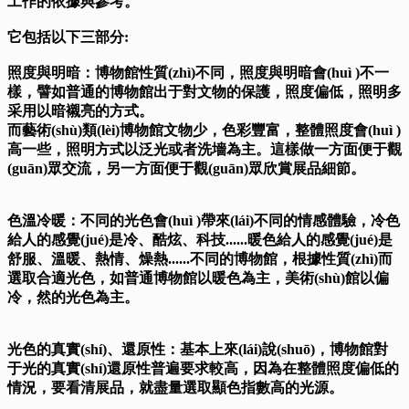
工作的依據與參考。
它包括以下三部分:
照度與明暗：博物館性質(zhì)不同，照度與明暗會(huì )不一
樣，譬如普通的博物館出于對文物的保護，照度偏低，照明多
采用以暗襯亮的方式。
而藝術(shù)類(lèi)博物館文物少，色彩豐富，整體照度會(huì )
高一些，照明方式以泛光或者洗墻為主。這樣做一方面便于觀
(guān)眾交流，另一方面便于觀(guān)眾欣賞展品細節。
色溫冷暖：不同的光色會(huì )帶來(lái)不同的情感體驗，冷色
給人的感覺(jué)是冷、酷炫、科技......暖色給人的感覺(jué)是
舒服、溫暖、熱情、燥熱......不同的博物館，根據性質(zhì)而
選取合適光色，如普通博物館以暖色為主，美術(shù)館以偏
冷，然的光色為主。
光色的真實(shí)、還原性：基本上來(lái)說(shuō)，博物館對
于光的真實(shí)還原性普遍要求較高，因為在整體照度偏低的
情況，要看清展品，就盡量選取顯色指數高的光源。