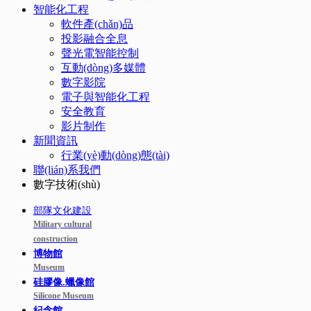
智能化工程
軟件產(chǎn)品
投影融合全息
聲光電智能控制
互動(dòng)多媒體
數字影院
電子與智能化工程
安全教育
影片制作
新聞資訊
行業(yè)動(dòng)態(tài)
聯(lián)系我們
數字技術(shù)
部隊文化建設
Military cultural
construction
博物館
Museum
硅膠像.蠟像館
Silicone Museum
紀念館