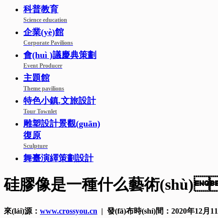
科普教育
Science education
企業(yè)館
Corporate Pavilions
會(huì )議慶典策劃
Event Producer
主題館
Theme pavilions
特色小鎮.文旅設計
Tour Townlet
雕塑設計景觀(guān)
復原
Sculpture
舞臺演繹策劃設計
硅膠像是一種什么藝術(shù)
來(lái)源：
www.crossyou.cn
| 發(fā)布時(shí)間：2020年12月1