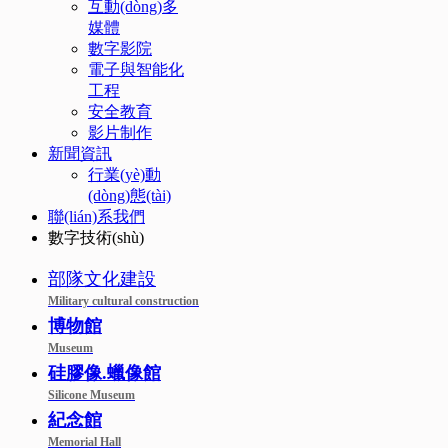
互動(dòng)多
媒體
數字影院
電子與智能化
工程
安全教育
影片制作
新聞資訊
行業(yè)動
(dòng)態(tài)
聯(lián)系我們
數字技術(shù)
部隊文化建設
Military cultural construction
博物館
Museum
硅膠像.蠟像館
Silicone Museum
紀念館
Memorial Hall