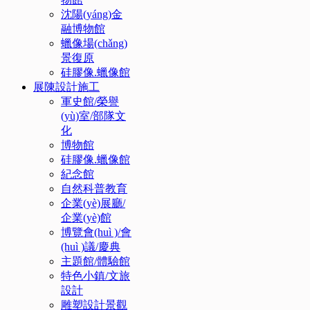
沈陽(yáng)金
融博物館
蠟像場(chǎng)
景復原
硅膠像.蠟像館
展陳設計施工
軍史館/榮譽
(yù)室/部隊文
化
博物館
硅膠像.蠟像館
紀念館
自然科普教育
企業(yè)展廳/
企業(yè)館
博覽會(huì )/會
(huì )議/慶典
主題館/體驗館
特色小鎮/文旅
設計
雕塑設計景觀