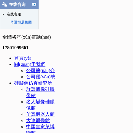
在线咨询
在线客服
华夏博展集团
全國咨詢(xún)電話(huà)
17801099661
首頁(yè)
關(guān)于我們
公司簡(jiǎn)介
公司優(yōu)勢
硅膠像仿真研究所
群眾蠟像硅膠
像館
名人蠟像硅膠
像館
仿真機器人館
大連蠟像館
中國皇家菜博
物館