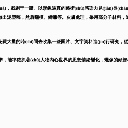
(huà)，戲劇于一體。以形象逼真的藝術(shù)感染力見(jiàn)長
泥塑稿，然后翻模、鑄蠟等。皮膚處理，采用高分子材料，通過(
(shí)間去收集一些圖片、文字資料進(jìn)行研究，從而
能準確抓著(zhù)人物內心世界的思想情緒變化，蠟像的頭部毛發(