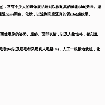
(cháng)，常有不少人的蠟像展品達到以假亂真的藝術(shù)效果。憑
guò)調色、化妝，以達到高度逼真的質(zhì)感效果。
使蠟像的姿勢、服飾、面部表情，以及人物性格，都刻畫
fā)以及眉毛都采用真人毛發(fā)，人工一根根地栽植，化