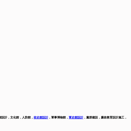
，文化館，人防館，
校史館設計
，
軍事博物館，
軍史館設計
，
黨群建設，廉政教育設計施工，