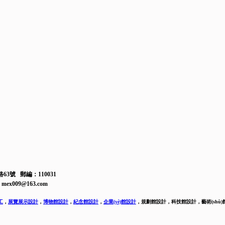
63號 郵編：110031
mex009@163.com
工
，
展覽展示設計
，
博物館設計
，
紀念館設計
，
企業(yè)館設計
，
規劃館設計，科技館設計，藝術(shù)館設計