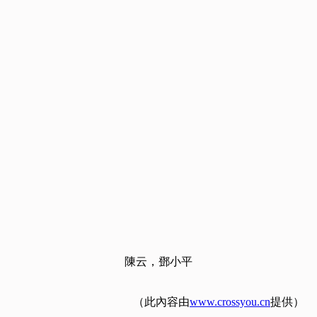
陳云，鄧小平
（此內容由
www.crossyou.cn
提供）