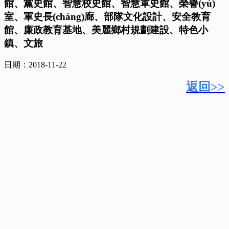
館、黨史館、智慧校史館、智慧軍史館、榮譽(yù)
室、軍史長(cháng)廊、部隊文化設計、安全教育
館、廉政教育基地、美麗鄉村規劃建設、特色小
鎮、文旅
日期：2018-11-22
返回>>