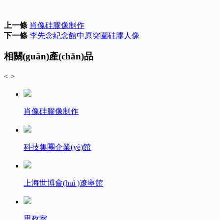
上一條
肖像硅膠像制作
下一條
李先念紀念館中原突圍硅膠人像
相關(guān)產(chǎn)品
<
>
肖像硅膠像制作
科技集團企業(yè)館
上海世博會(huì )遼寧館
思政室