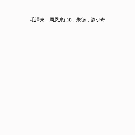
毛澤東，周恩來(lái)，朱德，劉少奇