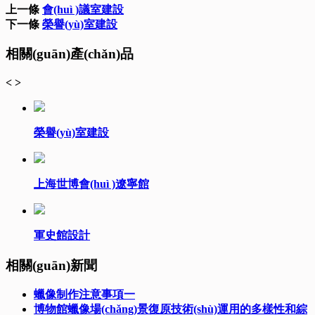
上一條
會(huì )議室建設
下一條
榮譽(yù)室建設
相關(guān)產(chǎn)品
<
>
榮譽(yù)室建設
上海世博會(huì )遼寧館
軍史館設計
相關(guān)新聞
蠟像制作注意事項一
博物館蠟像場(chǎng)景復原技術(shù)運用的多樣性和綜