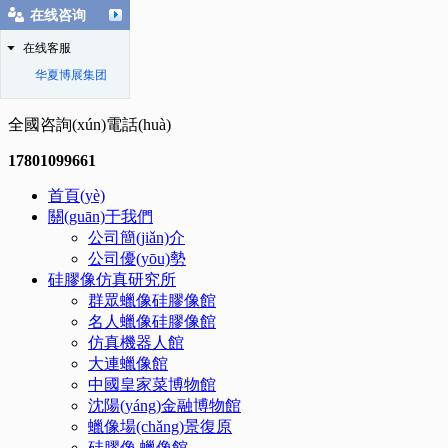
在线咨询
在线客服
华夏博展集团
全國咨詢(xún)電話(huà)
17801099661
首頁(yè)
關(guān)于我們
公司簡(jiǎn)介
公司優(yōu)勢
硅膠像仿真研究所
群眾蠟像硅膠像館
名人蠟像硅膠像館
仿真機器人館
大連蠟像館
中國皇家菜博物館
沈陽(yáng)金融博物館
蠟像場(chǎng)景復原
硅膠像.蠟像館