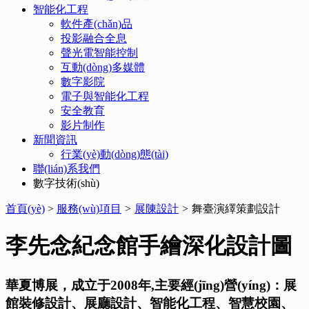
智能化工程
軟件產(chǎn)品
投影融合全息
聲光電智能控制
互動(dòng)多媒體
數字影院
電子與智能化工程
安全教育
影片制作
新聞資訊
行業(yè)動(dòng)態(tài)
聯(lián)系我們
數字技術(shù)
首頁(yè)
>
服務(wù)項目
>
展陳設計
>
舞臺演繹策劃設計
李先念紀念館手繪深化設計圖
華夏博展，成立于2008年,主要經(jīng)營(yíng)：展
館裝修設計、展廳設計、智能化工程、智慧校園、