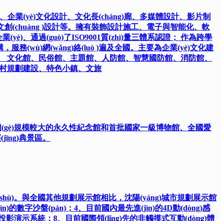
、企業(yè)文化設計、文化長(cháng)廊、多媒體設計、影片制
、文創(chuàng )設計等。擁有裝飾設計施工、電子與智能化、軟
用企業(yè)、通過(guò)了ISO9001質(zhì)量三體系認證； 作為跨學
構，服務(wù)網(wǎng)絡(luò )遍及全國。主要為企業(yè)文化建
、 文化館、民俗館、主題館、人防館、智慧國防館、消防館、
美麗鄉村規劃建設、特色小鎮、文旅
個(gè)規模較大的永久性紀念館和首批國家一級博物館、全國愛
ng)典景區。
。與全國其他規劃展示館相比，沈陽(yáng)城市規劃展示館
的數字沙盤(pán)；4、目前國內最先進(jìn)的4D動(dòng)感
)的組合投影演示系統；8、目前國際領(lǐng)先的非觸摸式互動(dòng)體