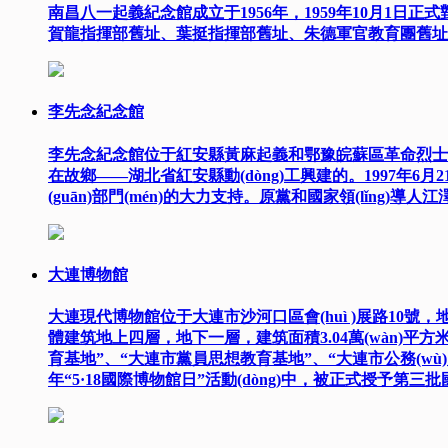
南昌八一起義紀念館成立于1956年，1959年10月1日
賀龍指揮部舊址、葉挺指揮部舊址、朱德軍官教育團舊址
李先念紀念館
李先念紀念館位于紅安縣黃麻起義和鄂豫皖蘇區革命烈士陵園內稞子山
在故鄉——湖北省紅安縣動(dòng)工興建的。1997年6月2
(guān)部門(mén)的大力支持。原黨和國家領(lǐng)導人江澤民
大連博物館
大連現代博物館位于大連市沙河口區會(huì )展路10號，地處星海廣場
體建筑地上四層，地下一層，建筑面積3.04萬(wàn)平方米，
育基地”、“大連市黨員思想教育基地”、“大連市公務(wù)員職
年“5·18國際博物館日”活動(dòng)中，被正式授予第三批