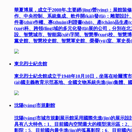
華夏博展，成立于2008年,主要經(jīng)營(yíng)：展館
作、中央控制、系統集成、軟件開(kāi)發(fā)；雕塑設計
件著(zhù)作權、專(zhuān)利證書(shū)、產(chǎn)品生
(xué)科、跨領(lǐng)域的多元化發(fā)展的公司，分別在
設、智慧城市、智能寫(xiě)字間、智慧學(xué)校、智慧博物館
黨史館、智慧校史館、智慧軍史館、榮譽(yù)室、軍史
東北烈士紀念館
東北烈士紀念館成立于1948年10月10日，坐落在哈爾濱
(ài)國主義教育示范基地、全國文物系統先進(jìn)集體
沈陽(yáng)市規劃館
沈陽(yáng)市城市規劃展示館采用國際先進(jìn)的展示設計理念
具有八大特色：1、目前國內空間最大的模型演示區；2、目前
影院；5、目前國內最先進(jìn)的弧幕影院；6、目