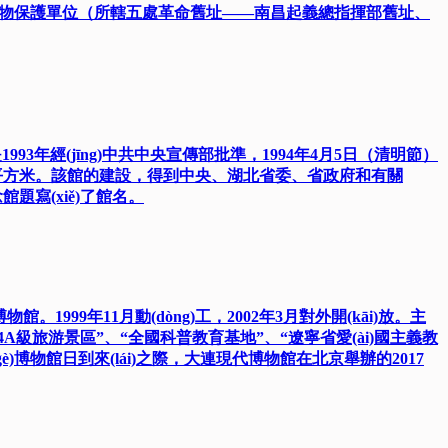
重點(diǎn)文物保護單位（所轄五處革命舊址——南昌起義總指揮部舊址、
(jīng)中共中央宣傳部批準，1994年4月5日（清明節）
27平方米。該館的建設，得到中央、湖北省委、省政府和有關
寫(xiě)了館名。
99年11月動(dòng)工，2002年3月對外開(kāi)放。主
A級旅游景區”、“全國科普教育基地”、“遼寧省愛(ài)國主義教
個(gè)博物館日到來(lái)之際，大連現代博物館在北京舉辦的2017