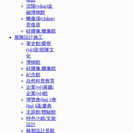
沈陽(yáng)金
融博物館
蠟像場(chǎng)
景復原
硅膠像.蠟像館
展陳設計施工
軍史館/榮譽
(yù)室/部隊文
化
博物館
硅膠像.蠟像館
紀念館
自然科普教育
企業(yè)展廳/
企業(yè)館
博覽會(huì )/會
(huì )議/慶典
主題館/體驗館
特色小鎮/文旅
設計
雕塑設計景觀