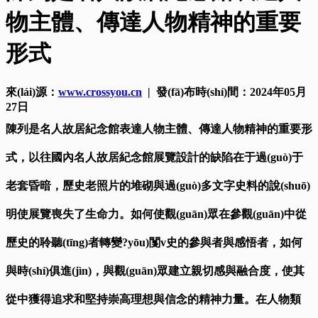
物主體、傳達人物精神的重要
形式
來(lái)源：
www.crossyou.cn
| 發(fā)布時(shí)間：2024年05月
27日
陳列是名人故居紀念館表達人物主體、傳達人物精神的重要形
式，以往國內名人故居紀念館展覽設計的缺陷在于過(guò)于
老套昏暗，歷史老照片的堆砌與過(guò)多文字史料的說(shuō)
明使展覽喪失了生命力。如何使觀(guān)眾在參觀(guān)中從
歷史的聆聽(tīng)者轉變?yōu)闅v史的參與者與感悟者，如何
與時(shí)俱進(jìn)，與觀(guān)眾建立親切感與融合度，使其
從中獲得追求和堅持崇高理想與信念的精神力量。在人物類