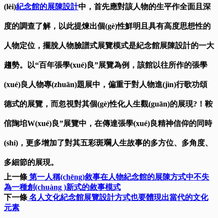
(lèi)
紀念館的展陳設計
中，首先應對該人物的生平作全面且深
度的調查了解，以此提煉出個(gè)性鮮明且具有高度思想性的
人物定位，擺脫人物臉譜式展覽模式是紀念館展陳設計的一大
趨勢。以“百年張學(xué)良”展覽為例，該館以往所作的張學
(xué)良人物專(zhuān)題展中，偏重于對人物進(jìn)行歌功頌
德式的展覽，而忽視對其個(gè)性化人生觀(guān)的展現?！鞍
倌陱垖W(xué)良”展覽中，在傳達張學(xué)良精神信仰的同時
(shí)，更多增加了對其五彩斑斕人生故事的多方位、多角度、
多細節的展現。
上一條
第一人稱(chēng)敘事在人物紀念館的展陳方式中不失
為一種創(chuàng )新式的敘事模式
下一條
名人文化紀念館展覽設計方式也要體現出當代的文化
元素