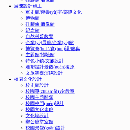
展陳設計施工
軍史館/榮譽(yù)室/部隊文化
博物館
硅膠像.蠟像館
紀念館
自然科普教育
企業(yè)展廳/企業(yè)館
博覽會(huì )/會(huì )議/慶典
主題館/體驗館
特色小鎮/文旅設計
雕塑設計景觀(guān)復原
文旅舞臺演繹設計
校園文化設計
校史館設計
校園專(zhuān)業(yè)教室
校園主題雕塑
校園校門(mén)設計
校園文化走廊
文化墻設計
辦公廳堂室館
校園景觀(guān)設計