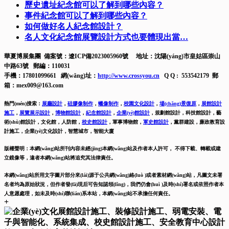
歷史遺址紀念館可以了解到哪些內容？
事件紀念館可以了解到哪些內容？
如何做好名人紀念館設計？
名人文化紀念館展覽設計方式也要體現出當…
華夏博展集團 備案號：
遼ICP備2023005960號
地址：沈陽(yáng)市皇姑區崇山
中路63號 郵編：110031
手機：17801099661 網(wǎng)址：
http://www.crossyou.cn
Q Q : 553542179 郵
箱：mex009@163.com
熱門(mén)搜索：
展廳設計
，
硅膠像制作
，
蠟像制作
，
校園文化設計
，
場(chǎng)景復原
，
展館設計
施工
，
展覽展示設計
，
博物館設計
，
紀念館設計
，
企業(yè)館設計
，
規劃館設計，科技館設計，藝
術(shù)館設計，文化館，人防館，
校史館設計
，
軍事博物館，
軍史館設計
，
黨群建設，廉政教育設
計施工，
企業(yè)文化設計，智慧城市，智能大廈
版權聲明：本網(wǎng)站所刊內容未經(jīng)本網(wǎng)站及作者本人許可， 不得下載、轉載或建
立鏡像等，違者本網(wǎng)站將追究其法律責任。
本網(wǎng)站所用文字圖片部分來(lái)源于公共網(wǎng)絡(luò )或者素材網(wǎng)站，凡圖文未署
名者均為原始狀況，但作者發(fā)現后可告知認領(lǐng)，我們仍會(huì )及時(shí)署名或依照作者本
人意愿處理，如未及時(shí)聯(lián)系本站，本網(wǎng)站不承擔任何責任。
+