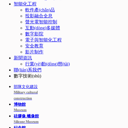
智能化工程
軟件產(chǎn)品
投影融合全息
聲光電智能控制
互動(dòng)多媒體
數字影院
電子與智能化工程
安全教育
影片制作
新聞資訊
行業(yè)動(dòng)態(tài)
聯(lián)系我們
數字技術(shù)
部隊文化建設
Military cultural
construction
博物館
Museum
硅膠像.蠟像館
Silicone Museum
紀念館