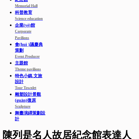
Memorial Hall
科普教育
Science education
企業(yè)館
Corporate
Pavilions
會(huì )議慶典
策劃
Event Producer
主題館
Theme pavilions
特色小鎮.文旅
設計
Tour Townlet
雕塑設計景觀
(guān)復原
Sculpture
舞臺演繹策劃設
計
陳列是名人故居紀念館表達人