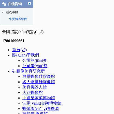
在线咨询
在线客服
华夏博展集团
全國咨詢(xún)電話(huà)
17801099661
首頁(yè)
關(guān)于我們
公司簡(jiǎn)介
公司優(yōu)勢
硅膠像仿真研究所
群眾蠟像硅膠像館
名人蠟像硅膠像館
仿真機器人館
大連蠟像館
中國皇家菜博物館
沈陽(yáng)金融博物館
蠟像場(chǎng)景復原
硅膠像.蠟像館