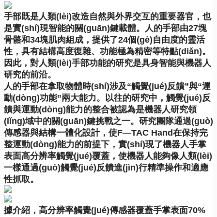
手部既是人類(lèi)改造自然與外界交互的重要器官，也
是實(shí)現智能的關(guān)鍵載體。人的手部由27塊
骨骼和34塊肌肉組成，提供了24個(gè)自由度的靈活
性，具有結構高度復雜、功能極為精密等特點(diǎn)。
因此，對人類(lèi)手部功能的研究是具身智能與機器人
研究的前沿。
人的手部在拿取物體時(shí)涉及“觸覺(jué)反饋”與“運
動(dòng)功能”兩大能力。以往的研究中，觸覺(jué)反
饋與運動(dòng)能力的整合被認為是機器人研究領
(lǐng)域中的關(guān)鍵挑戰之一。研究團隊通過(guò)
傳感器與結構一體化設計，使F—TAC Hand在保持完
整運動(dòng)能力的前提下，實(shí)現了機器人手掌
表面高分辨率觸覺(jué)覆蓋，使機器人能夠像人類(lèi)
一樣通過(guò)觸覺(jué)反饋進(jìn)行精準操作和適應
性抓取。
據介紹，高分辨率觸覺(jué)傳感器覆蓋手掌表面70%