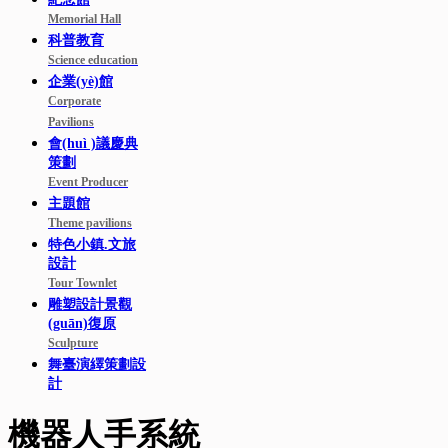
Memorial Hall
科普教育
Science education
企業(yè)館
Corporate
Pavilions
會(huì )議慶典
策劃
Event Producer
主題館
Theme pavilions
特色小鎮.文旅
設計
Tour Townlet
雕塑設計景觀
(guān)復原
Sculpture
舞臺演繹策劃設
計
機器人手系統