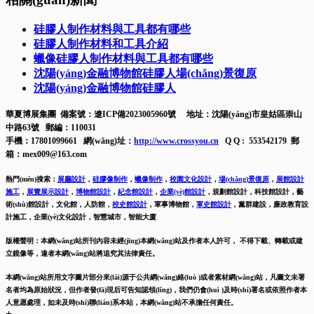
硅膠人制作材料與工具都有哪些
硅膠人制作材料和工具介紹
蠟像硅膠人制作材料與工具都有哪些
沈陽(yáng)金融博物館硅膠人場(chǎng)景復原
沈陽(yáng)金融博物館硅膠人
華夏博展集團 備案號：
遼ICP備2023005960號
地址：沈陽(yáng)市皇姑區崇山
中路63號 郵編：110031
手機：17801099661 網(wǎng)址：
http://www.crossyou.cn
Q Q : 553542179 郵
箱：mex009@163.com
熱門(mén)搜索：
展廳設計
，
硅膠像制作
，
蠟像制作
，
校園文化設計
，
場(chǎng)景復原
，
展館設計
施工
，
展覽展示設計
，
博物館設計
，
紀念館設計
，
企業(yè)館設計
，
規劃館設計，科技館設計，藝
術(shù)館設計，文化館，人防館，
校史館設計
，
軍事博物館，
軍史館設計
，
黨群建設，廉政教育設
計施工，
企業(yè)文化設計，智慧城市，智能大廈
版權聲明：本網(wǎng)站所刊內容未經(jīng)本網(wǎng)站及作者本人許可， 不得下載、轉載或建
立鏡像等，違者本網(wǎng)站將追究其法律責任。
本網(wǎng)站所用文字圖片部分來(lái)源于公共網(wǎng)絡(luò )或者素材網(wǎng)站，凡圖文未署
名者均為原始狀況，但作者發(fā)現后可告知認領(lǐng)，我們仍會(huì )及時(shí)署名或依照作者本
人意愿處理，如未及時(shí)聯(lián)系本站，本網(wǎng)站不承擔任何責任。
+