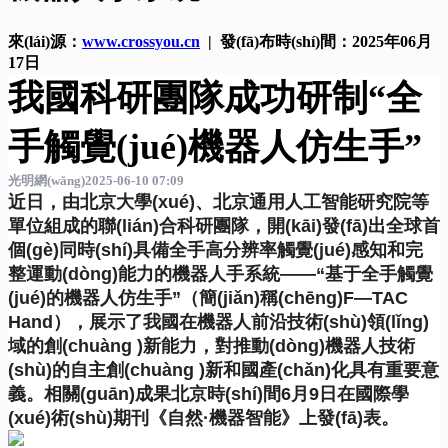
來(lái)源：
www.crossyou.cn
| 發(fā)布時(shí)間：2025年06月
17日
我國科研團隊成功研制“全
手觸覺(jué)機器人仿生手”
光明網(wǎng)
2025-06-10 07:09
近日，由北京大學(xué)、北京通用人工智能研究院等
單位組成的聯(lián)合科研團隊，開(kāi)發(fā)出全球首
個(gè)同時(shí)具備全手高分辨率觸覺(jué)感知和完
整運動(dòng)能力的機器人手系統——“基于全手觸覺
(jué)的機器人仿生手”（簡(jiǎn)稱(chēng)F—TAC
Hand），展示了我國在機器人前沿技術(shù)領(lǐng)
域的創(chuàng )新能力，對推動(dòng)機器人技術
(shù)的自主創(chuàng )新和國產(chǎn)化具有重要意
義。相關(guān)成果北京時(shí)間6月9日在國際學
(xué)術(shù)期刊《自然·機器智能》上發(fā)表。