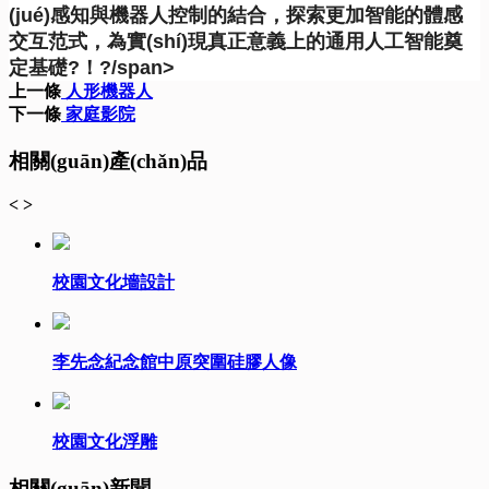
(jué)感知與機器人控制的結合，探索更加智能的體感
交互范式，為實(shí)現真正意義上的通用人工智能奠
定基礎?！?/span>
上一條
人形機器人
下一條
家庭影院
相關(guān)產(chǎn)品
<
>
校園文化墻設計
李先念紀念館中原突圍硅膠人像
校園文化浮雕
相關(guān)新聞