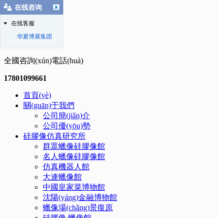
在线咨询
在线客服
华夏博展集团
全國咨詢(xún)電話(huà)
17801099661
首頁(yè)
關(guān)于我們
公司簡(jiǎn)介
公司優(yōu)勢
硅膠像仿真研究所
群眾蠟像硅膠像館
名人蠟像硅膠像館
仿真機器人館
大連蠟像館
中國皇家菜博物館
沈陽(yáng)金融博物館
蠟像場(chǎng)景復原
硅膠像.蠟像館