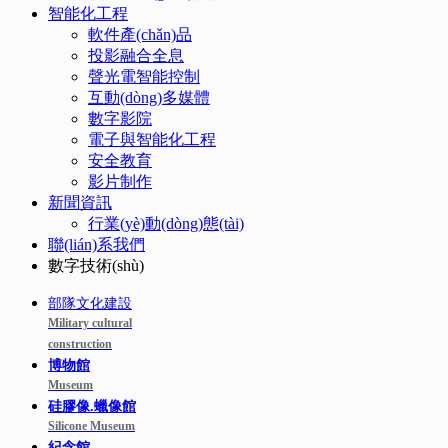
智能化工程
軟件產(chǎn)品
投影融合全息
聲光電智能控制
互動(dòng)多媒體
數字影院
電子與智能化工程
安全教育
影片制作
新聞資訊
行業(yè)動(dòng)態(tài)
聯(lián)系我們
數字技術(shù)
部隊文化建設
Military cultural
construction
博物館
Museum
硅膠像.蠟像館
Silicone Museum
紀念館