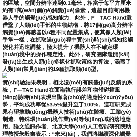
的區域，空間分辨率達到0.1毫米，相當于每平方厘米
約有1萬(wàn)個(gè)觸覺(jué)像素，遠超目前商用機
器人手的觸覺(jué)感知能力。此外，F—TAC Hand還
借鑒了人類(lèi)手部的生物結構，將17個(gè)高分辨率
觸覺(jué)傳感器以6種不同配置集成，使其像人類(lèi)
手掌一樣，在抓取過(guò)程中實(shí)時(shí)感知接觸
變化并迅速調整，極大提升了機器人在不確定環
(huán)境中的操作穩定性。此外，研究團隊還開(kāi)
發(fā)出生成人類(lèi)多樣化抓取策略的算法，涵蓋了
人類(lèi)常見(jiàn)的19種抓取類(lèi)型。
實(shí)驗結果表明，相比沒(méi)有觸覺(jué)反饋的系
統，F—TAC Hand在面臨執行誤差和物體碰撞風
(fēng)險時(shí)表現出顯著(zhù)的適應性?xún)?yōu)
勢，平均成功率從53.5%提升至了100%。這項研究成
果有望推動(dòng)機器人技術(shù)在醫療、工業(yè)
制造、特殊環(huán)境作業(yè)等領(lǐng)域的落地應
用。論文通訊作者、北京大學(xué)人工智能研究院助
理教授朱毅鑫表示：“未來(lái)，我們將繼續深化觸覺