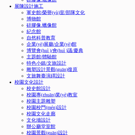
展陳設計施工
軍史館/榮譽(yù)室/部隊文化
博物館
硅膠像.蠟像館
紀念館
自然科普教育
企業(yè)展廳/企業(yè)館
博覽會(huì )/會(huì )議/慶典
主題館/體驗館
特色小鎮/文旅設計
雕塑設計景觀(guān)復原
文旅舞臺演繹設計
校園文化設計
校史館設計
校園專(zhuān)業(yè)教室
校園主題雕塑
校園校門(mén)設計
校園文化走廊
文化墻設計
辦公廳堂室館
校園景觀(guān)設計