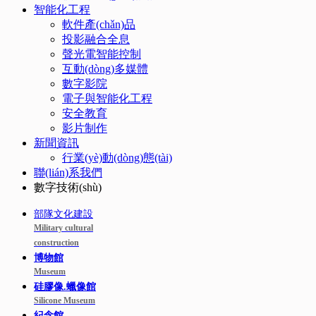
智能化工程
軟件產(chǎn)品
投影融合全息
聲光電智能控制
互動(dòng)多媒體
數字影院
電子與智能化工程
安全教育
影片制作
新聞資訊
行業(yè)動(dòng)態(tài)
聯(lián)系我們
數字技術(shù)
部隊文化建設
Military cultural
construction
博物館
Museum
硅膠像.蠟像館
Silicone Museum
紀念館