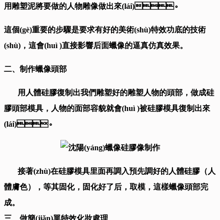
用雕塑泥將要做的人物雕像做出來(lái)。
這個(gè)重要的步驟是要求有好的美術(shù)特效功底的技術
(shù)，這會(huì )直接影響后面蠟像的逼真仿真效果。
二、制作蠟像頭部
用人體硅膠復制出我們雕塑好的雕塑人物的頭部，做成硅
膠頭部模具，人物的面部容貌就會(huì )被硅膠模具復制出來
(lái)。
接著(zhù)在硅膠模具里面再調入預先調好的人體硅膠（人
體膚色），等其固化，固化好了后，取模，這樣蠟像頭部完
成。
三、做簡(jiǎn)單特效化妝處理