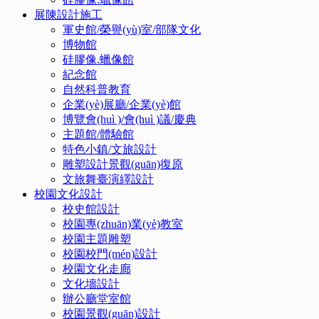
展陳設計施工
軍史館/榮譽(yù)室/部隊文化
博物館
硅膠像.蠟像館
紀念館
自然科普教育
企業(yè)展廳/企業(yè)館
博覽會(huì )/會(huì )議/慶典
主題館/體驗館
特色小鎮/文旅設計
雕塑設計景觀(guān)復原
文旅舞臺演繹設計
校園文化設計
校史館設計
校園專(zhuān)業(yè)教室
校園主題雕塑
校園校門(mén)設計
校園文化走廊
文化墻設計
辦公廳堂室館
校園景觀(guān)設計