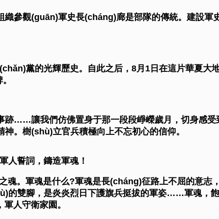
觀(guān)軍史長(cháng)廊是部隊的傳統。建設
產(chǎn)黨的光輝歷史。自此之后，8月1日在這片華
。
人的事跡……讓我們仿佛置身于那一段段崢嶸歲月，切身感受
。樹(shù)立官兵積極向上不忘初心的信仰。
誓詞，鑄造軍魂！
之魂。軍魂是什么?軍魂是長(cháng)征路上不屈的意志
雙腳，是炎炎烈日下護旗兵挺拔的軍姿……軍魂，飽含
，軍人守衛家園。