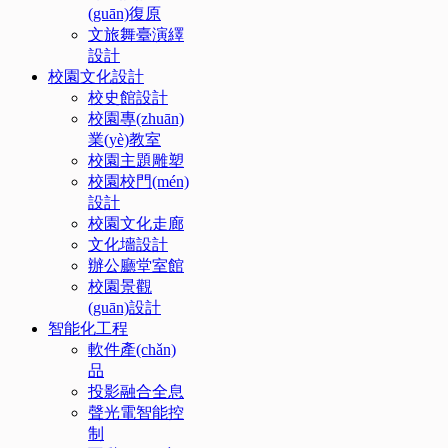
(guān)復原
文旅舞臺演繹
設計
校園文化設計
校史館設計
校園專(zhuān)
業(yè)教室
校園主題雕塑
校園校門(mén)
設計
校園文化走廊
文化墻設計
辦公廳堂室館
校園景觀
(guān)設計
智能化工程
軟件產(chǎn)
品
投影融合全息
聲光電智能控
制