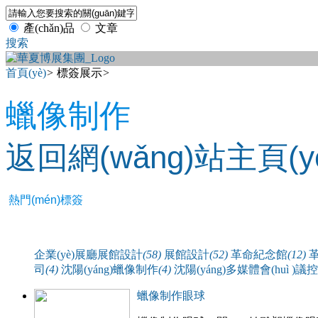
產(chǎn)品
文章
搜索
首頁(yè)
>
標簽展示
>
蠟像制作
返回網(wǎng)站主頁(y
熱門(mén)標簽
企業(yè)展廳展館設計
(58)
展館設計
(52)
革命紀念館
(12)
司
(4)
沈陽(yáng)蠟像制作
(4)
沈陽(yáng)多媒體會(huì )
蠟像制作眼球