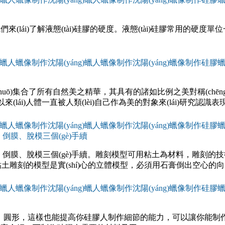
lái)了解液態(tài)硅膠的硬度。液態(tài)硅膠常用的硬度單
蠟人蠟像制作
沈陽(yáng)蠟人蠟像制作
沈陽(yáng)蠟像制作
硅膠
f(shuō)集合了所有自然美之精華，其具有的諸如比例之美對稱(chē
以來(lái)人體一直被人類(lèi)自己作為美的對象來(lái)研究認識
蠟人蠟像制作
沈陽(yáng)蠟人蠟像制作
沈陽(yáng)蠟像制作
硅膠
、倒膜、脫模三個(gè)手續
、倒膜、脫模三個(gè)手續。雕刻模型可用粘土為材料，雕刻的技術(s
é)習粘土雕刻的模型是實(shí)心的立體模型，必須用石膏倒出空心的向
蠟人蠟像制作
沈陽(yáng)蠟人蠟像制作
沈陽(yáng)蠟像制作
硅膠
，圓形，這樣也能提高你硅膠人制作細節的能力，可以讓你能制