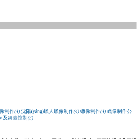
像制作
(4)
沈陽(yáng)蠟人蠟像制作
(4)
蠟像制作
(4)
蠟像制作公
AV及舞臺控制
(3)