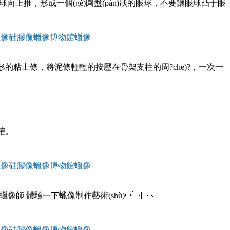
上推，形成一個(gè)圓盤(pán)狀的眼球，不要讓眼球凸于眼
蠟像
硅膠像蠟像
博物館蠟像
的粘土條，將泥條輕輕的按壓在骨架支柱的周?chē)?，一次一
。
蠟像
硅膠像蠟像
博物館蠟像
一位蠟像師 體驗一下蠟像制作藝術(shù)。
蠟像
硅膠像蠟像
博物館蠟像