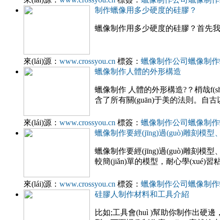
制作蠟像用多少硬度的硅膠？
蠟像制作用多少硬度的硅膠？首先我們來(
來(lái)源：
www.crossyou.cn
標簽：
蠟像制作公司
蠟像制作
蠟像制作人體的外形構造
蠟像制作 人體的外形構造?？梢哉
含了所有關(guān)于美的法則。自古
來(lái)源：
www.crossyou.cn
標簽：
蠟像制作公司
蠟像制作
蠟像制作要經(jīng)過(guò)雕刻模型
蠟像制作要經(jīng)過(guò)雕刻模型
較簡(jiǎn)單的模型，耐心學(xu
來(lái)源：
www.crossyou.cn
標簽：
蠟像制作公司
蠟像制作
硅膠人制作材料和工具介紹
比如;工具會(huì )幫助你制作出硬邊