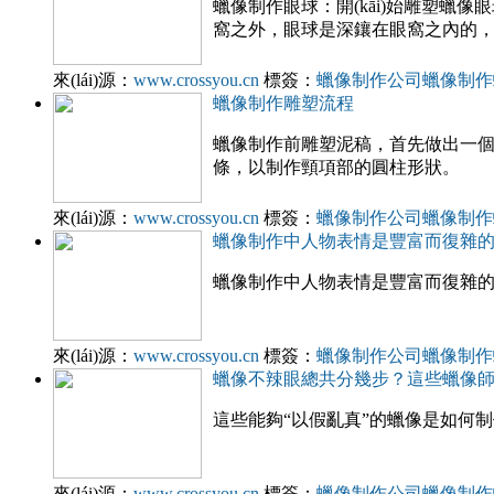
蠟像制作眼球：開(kāi)始雕塑蠟像眼球
窩之外，眼球是深鑲在眼窩之內的，
來(lái)源：
www.crossyou.cn
標簽：
蠟像制作公司
蠟像制作
蠟像制作雕塑流程
蠟像制作前雕塑泥稿，首先做出一個(g
條，以制作頸項部的圓柱形狀。
來(lái)源：
www.crossyou.cn
標簽：
蠟像制作公司
蠟像制作
蠟像制作中人物表情是豐富而復雜
蠟像制作中人物表情是豐富而復雜的
來(lái)源：
www.crossyou.cn
標簽：
蠟像制作公司
蠟像制作
蠟像不辣眼總共分幾步？這些蠟像師都
這些能夠“以假亂真”的蠟像是如何制作的
來(lái)源：
www.crossyou.cn
標簽：
蠟像制作公司
蠟像制作