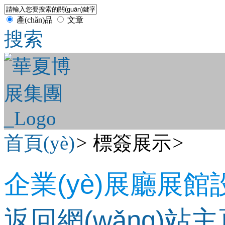
產(chǎn)品
文章
搜索
首頁(yè)
>
標簽展示
>
企業(yè)展廳展館
返回網(wǎng)站主頁