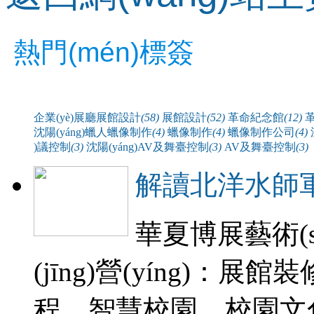
熱門(mén)標簽
企業(yè)展廳展館設計
(58)
展館設計
(52)
革命紀念館
(12)
沈陽(yáng)蠟人蠟像制作
(4)
蠟像制作
(4)
蠟像制作公司
(4)
)議控制
(3)
沈陽(yáng)AV及舞臺控制
(3)
AV及舞臺控制
(3)
解讀北洋水師
華夏博展藝術(s
(jīng)營(yíng)：展
程、智慧校園、校園文