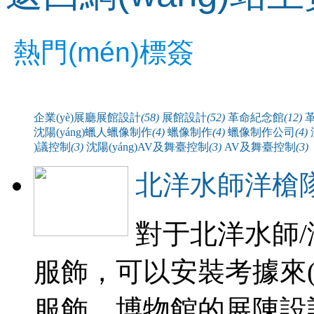
熱門(mén)標簽
企業(yè)展廳展館設計
(58)
展館設計
(52)
革命紀念館
(12)
沈陽(yáng)蠟人蠟像制作
(4)
蠟像制作
(4)
蠟像制作公司
(4)
)議控制
(3)
沈陽(yáng)AV及舞臺控制
(3)
AV及舞臺控制
(3)
北洋水師洋槍隊官
對于北洋水師
服飾，可以安裝考據來
服飾，博物館的展陳設