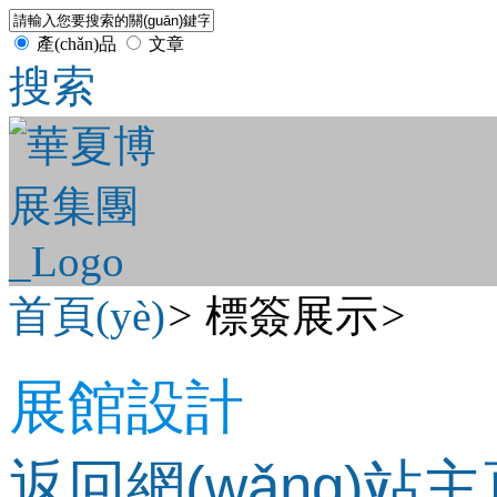
產(chǎn)品
文章
搜索
首頁(yè)
>
標簽展示
>
展館設計
返回網(wǎng)站主頁