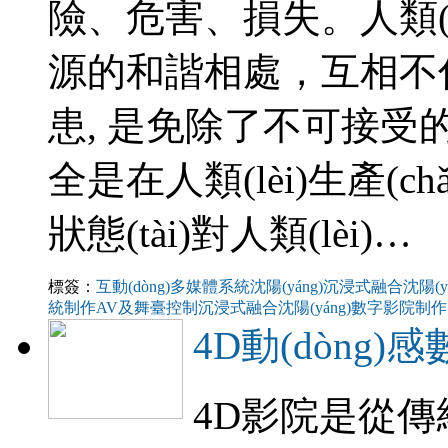
險、危害、損失。人
源的和諧相處，互相不傷害
患, 是免除了不可接受的損害風
全是在人類(lèi)生產(c
狀態(tài)對人類(lèi)…
標簽：
互動(dòng)多媒體系統
沈陽(yáng)沉浸式融合
沈陽(y
統制作
AV及舞臺控制
沉浸式融合
沈陽(yáng)數字影院制作
4D動(dòng)
4D影院是從傳