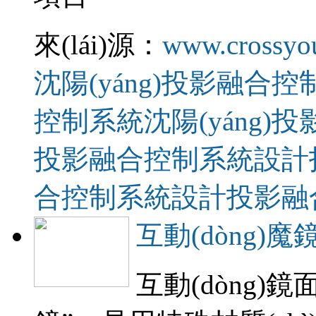
來(lái)源：
www.crossyo
沈陽(yáng)投影融合
控制系統
沈陽(yáng
投影融合控制系統設計
合控制系統設計
投影融
互動(dòng)魔
互動(dòng)鏡