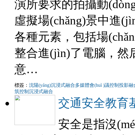
演所要求的拍攝動(dòng
虛擬場(chǎng)景中進(
各種元素，包括場(chǎn
整合進(jìn)了電腦
意…
標簽：
沈陽(yáng)沉浸式融合
多媒體會(huì )議控制
投影融
筑控制
沉浸式融合
交通安全教育
安全是指沒(méi)