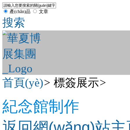
產(chǎn)品
文章
搜索
首頁(yè)
>
標簽展示
>
紀念館制作
返回網(wǎng)站主頁